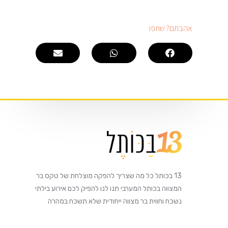
אהבתם? שתפו​
13 בכותל כל מה שצריך להפקה מוצלחת של טקס בר
המצווה בכותל המערבי תנו לנו להפיק לכם אירוע בילתי
נשכח וחווית בר מצווה ייחודית שלא תשכח במהרה